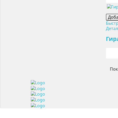
Доба
Быст
Дета
Гир
Пок