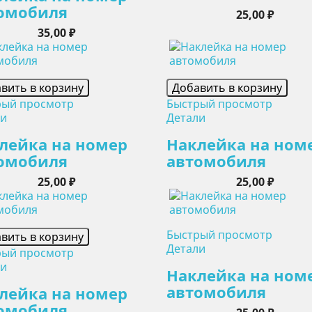
омобиля
Цена
25,00 ₽
Цена
35,00 ₽
вить в корзину
Добавить в корзину
рый просмотр
Быстрый просмотр
ли
Детали
лейка на номер
Наклейка на ном
омобиля
автомобиля
Цена
Цена
25,00 ₽
25,00 ₽
Быстрый просмотр
вить в корзину
Детали
рый просмотр
ли
Наклейка на ном
автомобиля
лейка на номер
омобиля
Цена