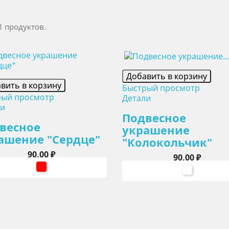
1 продуктов.
Добавить в корзину
вить в корзину
Быстрый просмотр
рый просмотр
Детали
ли
Подвесное
весное
украшение
ашение "Сердце"
"Колокольчик"
Цена
90,00 ₽
Цена
90,00 ₽
красный
белый