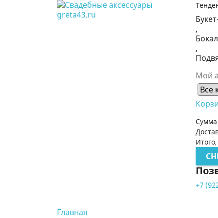
Тенде
Букет
,
Бока
,
Подв
Мой а
Корз
Сумма
Доста
Итого,
CH
Поз
+7 (92
Главная