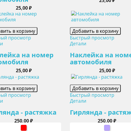
25,00 ₽
Цена
25,00 ₽
вить в корзину
Добавить в корзину
рый просмотр
Быстрый просмотр
ли
Детали
лейка на номер
Наклейка на ном
омобиля
автомобиля
Цена
Цена
25,00 ₽
25,00 ₽
вить в корзину
Добавить в корзину
рый просмотр
Быстрый просмотр
ли
Детали
лянда - растяжка
Гирлянда - растя
Цена
Цена
250,00 ₽
250,00 ₽
красный
сиреневы