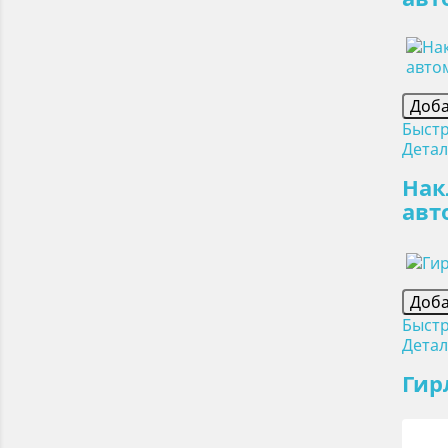
Доба
Быст
Дета
Нак
авт
Доба
Быст
Дета
Гир