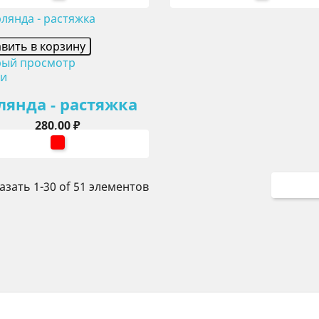
вить в корзину
рый просмотр
ли
лянда - растяжка
Цена
280,00 ₽
красный
азать 1-30 of 51 элементов