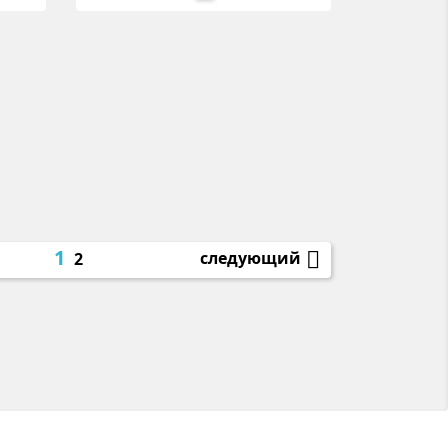
1

следующий
2