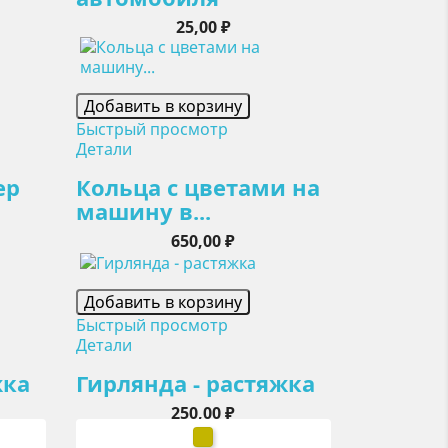
Цена
25,00 ₽
Добавить в корзину
Быстрый просмотр
Детали
ер
Кольца с цветами на
машину в...
Цена
650,00 ₽
Добавить в корзину
Быстрый просмотр
Детали
жка
Гирлянда - растяжка
Цена
250,00 ₽
й
золото