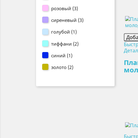
розовый
(3)
сиреневый
(3)
голубой
(1)
Доба
тиффани
(2)
Быст
Дета
синий
(1)
Пла
золото
(2)
мол
Быст