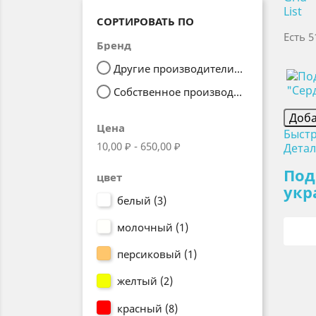
List
СОРТИРОВАТЬ ПО
Есть 5
Бренд
Другие производители
(50)
Собственное производство
(1)
Доба
Цена
Быст
10,00 ₽ - 650,00 ₽
Дета
Под
цвет
укр
белый
(3)
молочный
(1)
персиковый
(1)
желтый
(2)
красный
(8)