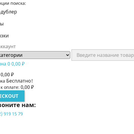
нции поиска:
-дублер
лы
язки
ккаунт
ина
0
0,00 ₽
0,00 ₽
Бесплатно!
вка
0,00 ₽
 к оплате:
ECKOUT
воните нам:
2) 919 15 79