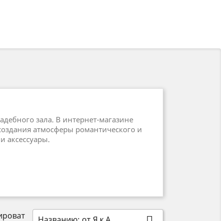
адебного зала. В интернет-магазине
 создания атмосферы романтического и
и аксессуары.
ироват
Названию: от Я к А
