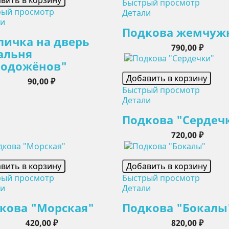
Быстрый просмотр
рый просмотр
Детали
ли
Подкова жемчуж
личка на дверь
Цена
790,00 ₽
альня
одожёнов"
Добавить в корзину
Цена
90,00 ₽
Быстрый просмотр
Детали
Подкова "Сердеч
Цена
720,00 ₽
вить в корзину
Добавить в корзину
рый просмотр
Быстрый просмотр
ли
Детали
кова "Морская"
Подкова "Бокалы
Цена
Цена
420,00 ₽
820,00 ₽