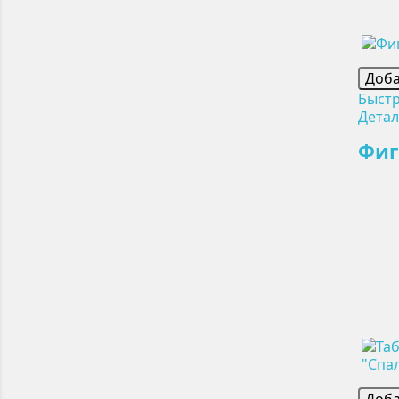
Доба
Быст
Дета
Фиг
Доба