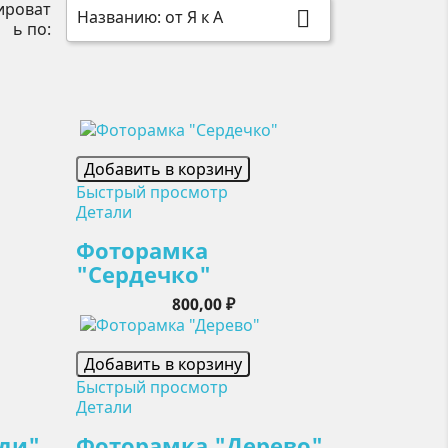
ироват
Названию: от Я к А

ь по:
Добавить в корзину
Быстрый просмотр
Детали
Фоторамка
"Сердечко"
Цена
800,00 ₽
Добавить в корзину
Быстрый просмотр
Детали
ди"
Фоторамка "Дерево"