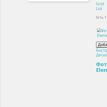
Grid
List
Есть 1
Доба
Быст
Дета
Фот
Ele