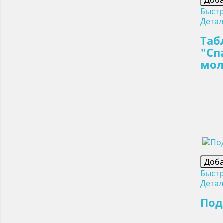
Быст
Дета
Таб
"Сп
мол
Доба
Быст
Дета
Под