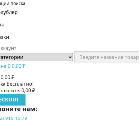
нции поиска:
-дублер
лы
язки
ккаунт
ина
0
0,00 ₽
0,00 ₽
Бесплатно!
вка
0,00 ₽
 к оплате:
ECKOUT
воните нам:
2) 919 15 79