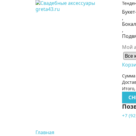
Тенде
Букет
,
Бока
,
Подв
Мой а
Корз
Сумма
Доста
Итого,
CH
Поз
+7 (92
Главная